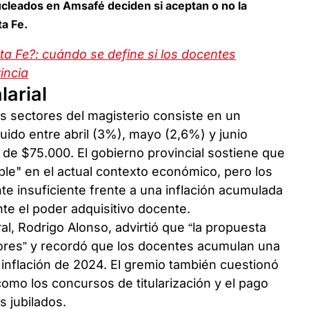
cleados en Amsafé deciden si aceptan o no la
ta Fe.
a Fe?: cuándo se define si los docentes
vincia
larial
s sectores del magisterio consiste en un
ido entre abril (3%), mayo (2,6%) y junio
de $75.000. El gobierno provincial sostiene que
ble" en el actual contexto económico, pero los
e insuficiente frente a una inflación acumulada
e el poder adquisitivo docente.
l, Rodrigo Alonso, advirtió que “la propuesta
adores” y recordó que los docentes acumulan una
 inflación de 2024. El gremio también cuestionó
como los concursos de titularización y el pago
 jubilados.