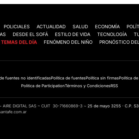
POLICIALES
ACTUALIDAD
SALUD
ECONOMÍA
POLÍ
AS
DESDE EL SOFÁ
ESTILO DE VIDA
TECNOLOGÍA
T
TEMAS DEL DÍA
FENÓMENO DEL NIÑO
PRONÓSTICO DEL
 de fuentes no identificadas
Política de fuentes
Política sin firmas
Política d
Politica de Participation
Términos y Condiciones
RSS
e ~ AIRE DIGITAL SAS ~ CUIT 30-71660869-3 ~
25 de mayo 3255 · C.P. S
antafe.com.ar