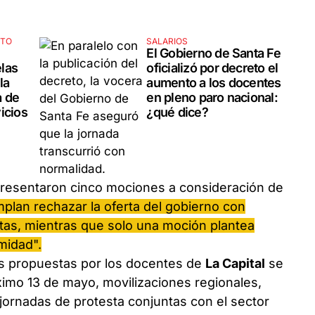
STO
SALARIOS
El Gobierno de Santa Fe
las
oficializó por decreto el
la
aumento a los docentes
a de
en pleno paro nacional:
icios
¿qué dice?
 presentaron cinco mociones a consideración de
plan rechazar la oferta del gobierno con
stas, mientras que solo una moción plantea
midad".
as propuestas por los docentes de
La Capital
se
imo 13 de mayo, movilizaciones regionales,
jornadas de protesta conjuntas con el sector