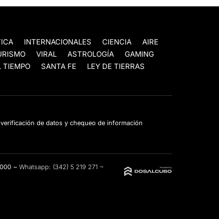
TICA
INTERNACIONALES
CIENCIA
AIRE
URISMO
VIRAL
ASTROLOGÍA
GAMING
 TIEMPO
SANTA FE
LEY DE TIERRAS
e verificación de datos y chequeo de información
3000 ~
Whatsapp:
(342) 5 219 271
~