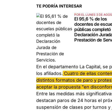
TE PODRÍA INTERESAR
POR EL LUNES 3 DE AGO
El 95,6 % de los
docentes de escue
públicas completó 
Declaración Jurad
Prestación de Serv
En el departamento La Capital, se
los afiliados.
Cuatro de ellas contem
distintos formatos de paro y prote
aceptar la propuesta "en disconfor
Entre las medidas más significativ
destacan paros de 24 horas el próx
suspensión de clases por turnos y 