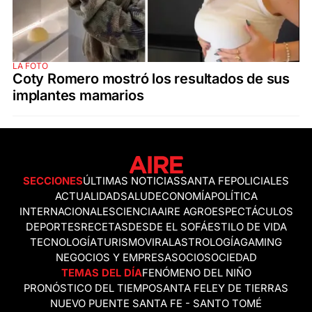
LA FOTO
Coty Romero mostró los resultados de sus
implantes mamarios
SECCIONES
ÚLTIMAS NOTICIAS
SANTA FE
POLICIALES
ACTUALIDAD
SALUD
ECONOMÍA
POLÍTICA
INTERNACIONALES
CIENCIA
AIRE AGRO
ESPECTÁCULOS
DEPORTES
RECETAS
DESDE EL SOFÁ
ESTILO DE VIDA
TECNOLOGÍA
TURISMO
VIRAL
ASTROLOGÍA
GAMING
NEGOCIOS Y EMPRESAS
OCIO
SOCIEDAD
TEMAS DEL DÍA
FENÓMENO DEL NIÑO
PRONÓSTICO DEL TIEMPO
SANTA FE
LEY DE TIERRAS
NUEVO PUENTE SANTA FE - SANTO TOMÉ