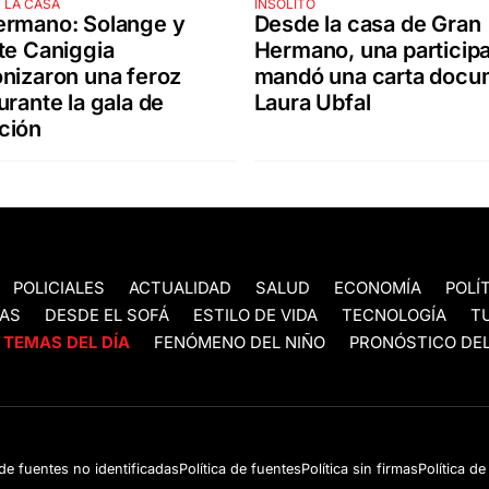
 LA CASA
INSÓLITO
ermano: Solange y
Desde la casa de Gran
te Caniggia
Hermano, una participa
nizaron una feroz
mandó una carta docu
urante la gala de
Laura Ubfal
ción
POLICIALES
ACTUALIDAD
SALUD
ECONOMÍA
POLÍ
AS
DESDE EL SOFÁ
ESTILO DE VIDA
TECNOLOGÍA
T
TEMAS DEL DÍA
FENÓMENO DEL NIÑO
PRONÓSTICO DEL
 de fuentes no identificadas
Política de fuentes
Política sin firmas
Política d