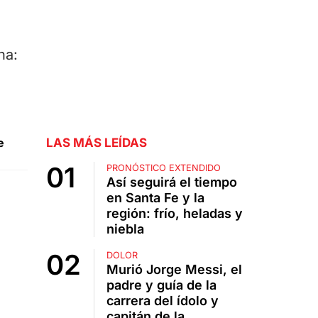
na:
e
LAS MÁS LEÍDAS
PRONÓSTICO EXTENDIDO
Así seguirá el tiempo
en Santa Fe y la
región: frío, heladas y
niebla
DOLOR
Murió Jorge Messi, el
padre y guía de la
carrera del ídolo y
capitán de la