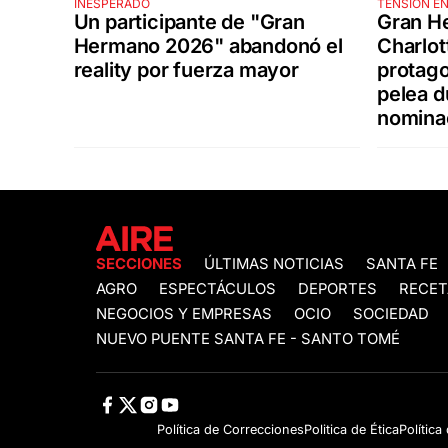
INESPERADO
TENSIÓN EN
Un participante de "Gran
Gran H
Hermano 2026" abandonó el
Charlot
reality por fuerza mayor
protago
pelea d
nomina
SECCIONES
ÚLTIMAS NOTICIAS
SANTA FE
AGRO
ESPECTÁCULOS
DEPORTES
RECET
NEGOCIOS Y EMPRESAS
OCIO
SOCIEDAD
NUEVO PUENTE SANTA FE - SANTO TOMÉ
Política de Correcciones
Politica de Ética
Política