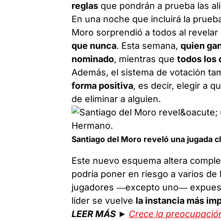
reglas
que pondrán a prueba las ali
En una noche que incluirá la prueba 
Moro sorprendió a todos al revela
que nunca
. Esta semana,
quien gan
nominado
, mientras que
todos los 
Además, el sistema de votación ta
forma positiva
, es decir, elegir a 
de eliminar a alguien.
Santiago del Moro reveló una jugada c
Este nuevo esquema altera complet
podría poner en riesgo a varios de 
jugadores —excepto uno— expuestos
líder se vuelve
la instancia más im
LEER MÁS ►
Crece la preocupación