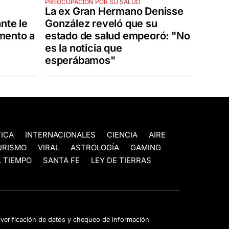
PREOCUPACIÓN POR SU SALUD
La ex Gran Hermano Denisse
nte le
González reveló que su
mento a
estado de salud empeoró: "No
es la noticia que
esperábamos"
TICA
INTERNACIONALES
CIENCIA
AIRE
URISMO
VIRAL
ASTROLOGÍA
GAMING
 TIEMPO
SANTA FE
LEY DE TIERRAS
e verificación de datos y chequeo de información