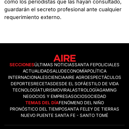
como los periodistas que las hayan consultado,
guardarán el secreto profesional ante cualquier
requerimiento externo.
SECCIONES
ÚLTIMAS NOTICIAS
SANTA FE
POLICIALES
ACTUALIDAD
SALUD
ECONOMÍA
POLÍTICA
INTERNACIONALES
CIENCIA
AIRE AGRO
ESPECTÁCULOS
DEPORTES
RECETAS
DESDE EL SOFÁ
ESTILO DE VIDA
TECNOLOGÍA
TURISMO
VIRAL
ASTROLOGÍA
GAMING
NEGOCIOS Y EMPRESAS
OCIO
SOCIEDAD
TEMAS DEL DÍA
FENÓMENO DEL NIÑO
PRONÓSTICO DEL TIEMPO
SANTA FE
LEY DE TIERRAS
NUEVO PUENTE SANTA FE - SANTO TOMÉ