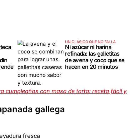
UN CLÁSICO QUE NO FALLA
nteca
Ni azúcar ni harina
refinada: las galletitas
dín
de avena y coco que se
rende
hacen en 20 minutos
a cumpleaños con masa de tarta: receta fácil y
empanada gallega
levadura fresca