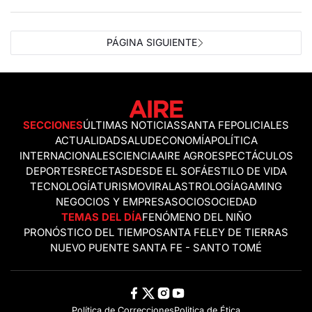
PÁGINA SIGUIENTE
SECCIONES
ÚLTIMAS NOTICIAS
SANTA FE
POLICIALES
ACTUALIDAD
SALUD
ECONOMÍA
POLÍTICA
INTERNACIONALES
CIENCIA
AIRE AGRO
ESPECTÁCULOS
DEPORTES
RECETAS
DESDE EL SOFÁ
ESTILO DE VIDA
TECNOLOGÍA
TURISMO
VIRAL
ASTROLOGÍA
GAMING
NEGOCIOS Y EMPRESAS
OCIO
SOCIEDAD
TEMAS DEL DÍA
FENÓMENO DEL NIÑO
PRONÓSTICO DEL TIEMPO
SANTA FE
LEY DE TIERRAS
NUEVO PUENTE SANTA FE - SANTO TOMÉ
Política de Correcciones
Politica de Ética