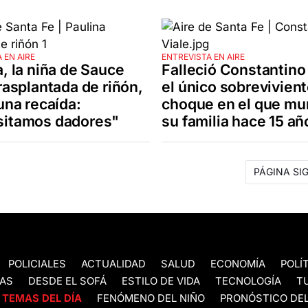
 EN AIRE
ENTREVISTA EN AIRE
a, la niña de Sauce
Falleció Constantino 
rasplantada de riñón,
el único sobrevivient
una recaída:
choque en el que mur
itamos dadores"
su familia hace 15 añ
PÁGINA SI
POLICIALES
ACTUALIDAD
SALUD
ECONOMÍA
POLÍ
AS
DESDE EL SOFÁ
ESTILO DE VIDA
TECNOLOGÍA
T
TEMAS DEL DÍA
FENÓMENO DEL NIÑO
PRONÓSTICO DEL