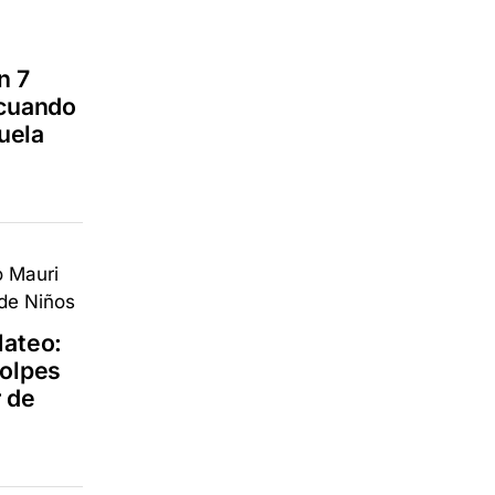
n 7
 cuando
cuela
Mateo:
golpes
r de