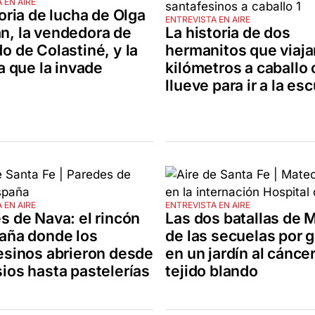
 EN AIRE
oria de lucha de Olga
ENTREVISTA EN AIRE
, la vendedora de
La historia de dos
o de Colastiné, y la
hermanitos que viaja
a que la invade
kilómetros a caballo
llueve para ir a la es
 EN AIRE
ENTREVISTA EN AIRE
s de Nava: el rincón
Las dos batallas de 
aña donde los
de las secuelas por 
esinos abrieron desde
en un jardín al cánce
ios hasta pastelerías
tejido blando