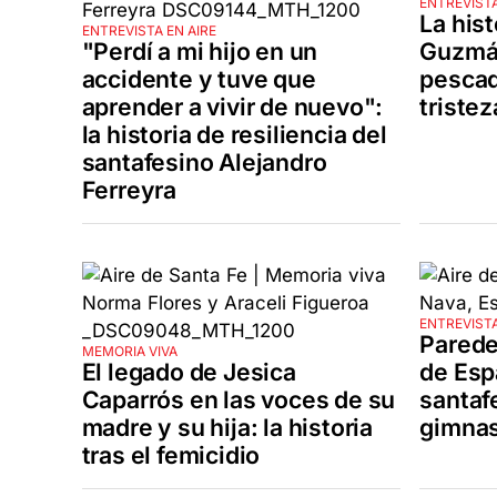
ENTREVISTA
La hist
ENTREVISTA EN AIRE
"Perdí a mi hijo en un
Guzmán
accidente y tuve que
pescad
aprender a vivir de nuevo":
tristez
la historia de resiliencia del
santafesino Alejandro
Ferreyra
ENTREVISTA
Parede
MEMORIA VIVA
El legado de Jesica
de Esp
Caparrós en las voces de su
santaf
madre y su hija: la historia
gimnas
tras el femicidio