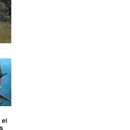
 el
os