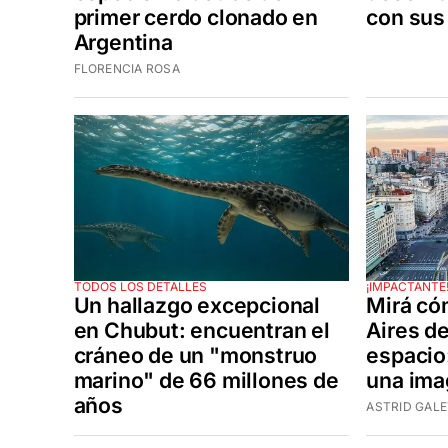
primer cerdo clonado en
con sus 
Argentina
FLORENCIA ROSA
TODOS LOS DETALLES
¡IMPACTANTE
Un hallazgo excepcional
Mirá có
en Chubut: encuentran el
Aires d
cráneo de un "monstruo
espacio
marino" de 66 millones de
una im
años
ASTRID GALE