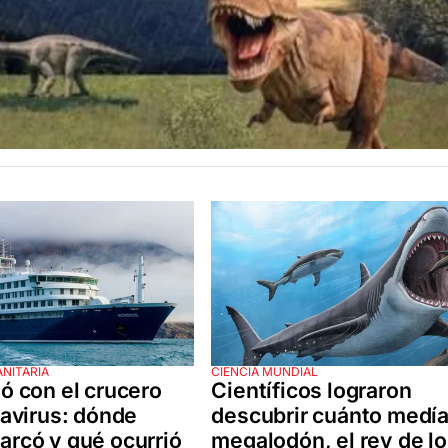
ANITARIA
CIENCIA MUNDIAL
ó con el crucero
Científicos lograron
tavirus: dónde
descubrir cuánto medía
rcó y qué ocurrió
megalodón, el rey de l