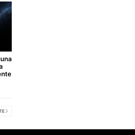
 una
a
ente
TE