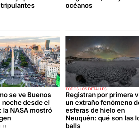
tripulantes
océanos
!
TODOS LOS DETALLES
mo se ve Buenos
Registran por primera 
e noche desde el
un extraño fenómeno d
: la NASA mostró
esferas de hielo en
agen
Neuquén: qué son las I
balls
TTI