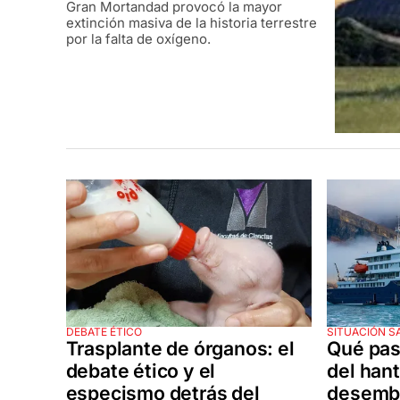
Gran Mortandad provocó la mayor
extinción masiva de la historia terrestre
por la falta de oxígeno.
DEBATE ÉTICO
SITUACIÓN S
Trasplante de órganos: el
Qué pas
debate ético y el
del han
especismo detrás del
desemba