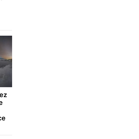
vez
e
ce