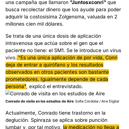
una campaña que llamaron
"Juntosxconri"
que
busca recolectar dinero que los ayude para poder
adquirir la costosísima Zolgensma, valuada en 2
millones cien mil dólares.
Se trata de una única dosis de aplicación
intravenosa que actúa sobre el gen que el
paciente no tiene: el SM1. Se le introduce un virus
vivo.
"Es una única aplicación de por vida, Conri
deja de entrar a quirófano y los resultados
observados en otros pacientes son bastante
prometedores. Igualmente depende de cada
persona"
, explicó el entrevistado.
Conrado de visita en los estudios de Aire
Sofía Córdoba / Aire Digital
Actualmente, Conrado tiene trastorno en la
deglución. Spinraza se aplica sobre punción
lumbar y, por tal motivo,
la medicación no llega a