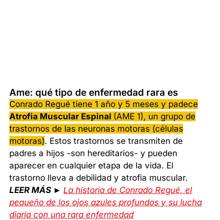
Ame: qué tipo de enfermedad rara es
Conrado Regué tiene 1 año y 5 meses y padece
Atrofia Muscular Espinal
(AME 1), un grupo de
trastornos de las neuronas motoras (células
motoras)
. Estos trastornos se transmiten de
padres a hijos -son hereditarios- y pueden
aparecer en cualquier etapa de la vida. El
trastorno lleva a debilidad y atrofia muscular.
LEER MÁS ►
La historia de Conrado Regué, el
pequeño de los ojos azules profundos y su lucha
diaria con una rara enfermedad