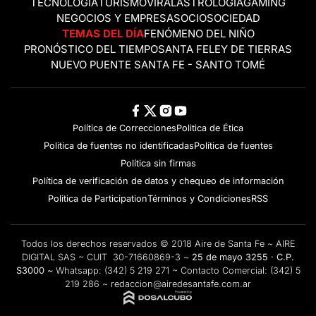
TECNOLOGÍA
TURISMO
VIRAL
ASTROLOGÍA
GAMING
NEGOCIOS Y EMPRESAS
OCIO
SOCIEDAD
TEMAS DEL DÍA
FENÓMENO DEL NIÑO
PRONÓSTICO DEL TIEMPO
SANTA FE
LEY DE TIERRAS
NUEVO PUENTE SANTA FE - SANTO TOMÉ
Política de Correcciones
Politica de Ética
Política de fuentes no identificadas
Política de fuentes
Política sin firmas
Política de verificación de datos y chequeo de información
Politica de Participation
Términos y Condiciones
RSS
Todos los derechos reservados © 2018 Aire de Santa Fe ~ AIRE
DIGITAL SAS ~ CUIT 30-71660869-3 ~
25 de mayo 3255 · C.P.
S3000 ~
Whatsapp:
(342) 5 219 271
~ Contacto Comercial:
(342) 5
219 286
~
redaccion@airedesantafe.com.ar