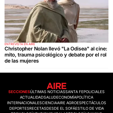
ENTREVISTA EN AIRE
Christopher Nolan llevó "La Odisea" al cine:
mito, trauma psicológico y debate por el rol
de las mujeres
SECCIONES
ÚLTIMAS NOTICIAS
SANTA FE
POLICIALES
ACTUALIDAD
SALUD
ECONOMÍA
POLÍTICA
INTERNACIONALES
CIENCIA
AIRE AGRO
ESPECTÁCULOS
DEPORTES
RECETAS
DESDE EL SOFÁ
ESTILO DE VIDA