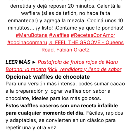
derretida y dejá reposar 20 minutos. Calentá la
wafflera (si es de teflón, no hace falta
enmantecar) y agregá la mezcla. Cociná unos 10
minutitos… ¡y listo! ¡Contame ya que le pondrías!
#MaruBotana
#waffles
#RecetasConAmor
#cocinaconmaru
♬ FEEL THE GROOVE - Queens
Road, Fabian Graetz
LEER MÁS ►
Pastafrola de frutos rojos de Maru
Botana: la receta fácil, rendidora y llena de sabor
Opcional: waffles de chocolate
Para una versión más intensa, podés sumar cacao
a la preparación y lograr waffles con sabor a
chocolate, ideales para los más golosos.
Estos waffles caseros son una receta infalible
para cualquier momento del día.
Fáciles, rápidos
y adaptables, se convierten en un clásico para
repetir una y otra vez.