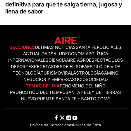
definitiva para que te salga tierna, jugosa y
llena de sabor
SECCIONES
ÚLTIMAS NOTICIAS
SANTA FE
POLICIALES
ACTUALIDAD
SALUD
ECONOMÍA
POLÍTICA
INTERNACIONALES
CIENCIA
AIRE AGRO
ESPECTÁCULOS
DEPORTES
RECETAS
DESDE EL SOFÁ
ESTILO DE VIDA
TECNOLOGÍA
TURISMO
VIRAL
ASTROLOGÍA
GAMING
NEGOCIOS Y EMPRESAS
OCIO
SOCIEDAD
TEMAS DEL DÍA
FENÓMENO DEL NIÑO
PRONÓSTICO DEL TIEMPO
SANTA FE
LEY DE TIERRAS
NUEVO PUENTE SANTA FE - SANTO TOMÉ
Política de Correcciones
Politica de Ética