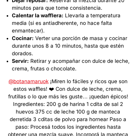
Dejar reposar:
Reservar la mezcla durante 20
minutos para que tome consistencia.
Calentar la wafflera:
Llevarla a temperatura
media (si es antiadherente, no hace falta
enmantecar).
Cocinar:
Verter una porción de masa y cocinar
durante unos 8 a 10 minutos, hasta que estén
dorados.
Servir:
Retirar y acompañar con dulce de leche,
crema, frutas o chocolate.
@botanamaruok
¡Miren lo fáciles y ricos que son
estos waffles! ❤️ Con dulce de leche, crema,
frutillas o lo que más les guste… ¡quedan épicos!
Ingredientes: 200 g de harina 1 cdita de sal 2
huevos 375 cc de leche 100 g de manteca
derretida 3 cditas de polvo para hornear Paso a
paso: Procesá todos los ingredientes hasta
obtener una mezcla suave. Incorporá la manteca