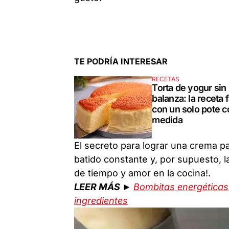
TE PODRÍA INTERESAR
RECETAS
Torta de yogur sin
balanza: la receta f
con un solo pote 
medida
El secreto para lograr una crema pa
batido constante y, por supuesto, la
de tiempo y amor en la cocina!.
LEER MÁS ►
Bombitas energéticas 
ingredientes