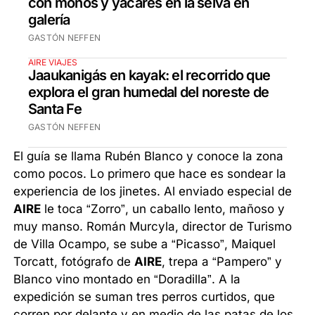
con monos y yacarés en la selva en
galería
GASTÓN NEFFEN
AIRE VIAJES
Jaaukanigás en kayak: el recorrido que
explora el gran humedal del noreste de
Santa Fe
GASTÓN NEFFEN
El guía se llama Rubén Blanco y conoce la zona
como pocos. Lo primero que hace es sondear la
experiencia de los jinetes. Al enviado especial de
AIRE
le toca “Zorro”, un caballo lento, mañoso y
muy manso. Román Murcyla, director de Turismo
de Villa Ocampo, se sube a “Picasso”, Maiquel
Torcatt, fotógrafo de
AIRE
, trepa a “Pampero” y
Blanco vino montado en “Doradilla”. A la
expedición se suman tres perros curtidos, que
corren por delante y en medio de las patas de los