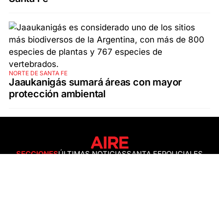
NORTE DE SANTA FE
Jaaukanigás sumará áreas con mayor
protección ambiental
SECCIONES
ÚLTIMAS NOTICIAS
SANTA FE
POLICIALES
ACTUALIDAD
SALUD
ECONOMÍA
POLÍTICA
INTERNACIONALES
CIENCIA
AIRE AGRO
ESPECTÁCULOS
DEPORTES
RECETAS
DESDE EL SOFÁ
ESTILO DE VIDA
TECNOLOGÍA
TURISMO
VIRAL
ASTROLOGÍA
GAMING
NEGOCIOS Y EMPRESAS
OCIO
SOCIEDAD
TEMAS DEL DÍA
FENÓMENO DEL NIÑO