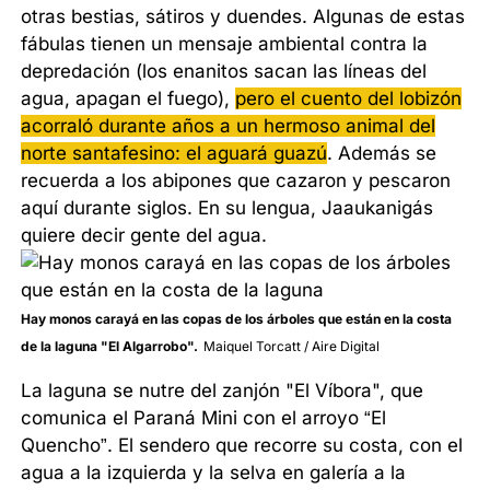
otras bestias, sátiros y duendes. Algunas de estas
fábulas tienen un mensaje ambiental contra la
depredación (los enanitos sacan las líneas del
agua, apagan el fuego),
pero el cuento del lobizón
acorraló durante años a un hermoso animal del
norte santafesino: el aguará guazú
. Además se
recuerda a los abipones que cazaron y pescaron
aquí durante siglos. En su lengua, Jaaukanigás
quiere decir gente del agua.
Hay monos carayá en las copas de los árboles que están en la costa
de la laguna "El Algarrobo".
Maiquel Torcatt / Aire Digital
La laguna se nutre del zanjón "El Víbora", que
comunica el Paraná Mini con el arroyo “El
Quencho”. El sendero que recorre su costa, con el
agua a la izquierda y la selva en galería a la