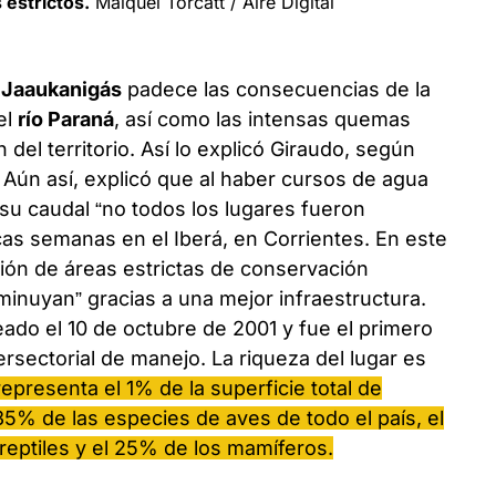
 estrictos.
Maiquel Torcatt / Aire Digital
l
Jaaukanigás
padece las consecuencias de la
el
río Paraná
, así como las intensas quemas
del territorio. Así lo explicó Giraudo, según
”. Aún así, explicó que al haber cursos de agua
su caudal “no todos los lugares fueron
s semanas en el Iberá, en Corrientes. En este
ación de áreas estrictas de conservación
minuyan” gracias a una mejor infraestructura.
ado el 10 de octubre de 2001 y fue el primero
ersectorial de manejo. La riqueza del lugar es
representa el 1% de la superficie total de
5% de las especies de aves de todo el país, el
reptiles y el 25% de los mamíferos.