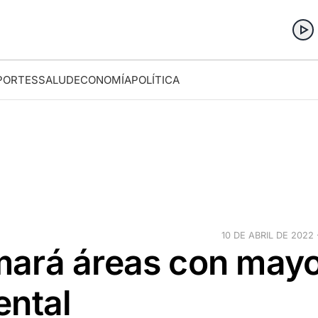
PORTES
SALUD
ECONOMÍA
POLÍTICA
10 DE ABRIL DE 2022 
ará áreas con may
ental