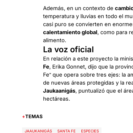
Además, en un contexto de
cambio
temperatura y lluvias en todo el 
casi puro se convierten en enormes 
calentamiento global
, como para r
alimento.
La voz oficial
En relación a este proyecto la min
Fe
, Erika Gonnet, dijo que la prov
Fe” que opera sobre tres ejes: la a
de nuevas áreas protegidas y la rea
Jaukaanigás
, puntualizó que el ár
hectáreas.
TEMAS
JAAUKANIGÁS
SANTA FE
ESPECIES