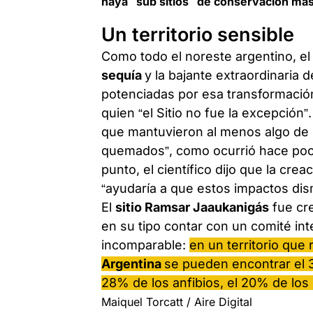
haya “sub sitios” de conservación más
Un territorio sensible
Como todo el noreste argentino, e
sequía
y la bajante extraordinaria d
potenciadas por esa transformación 
quien “el Sitio no fue la excepción
que mantuvieron al menos algo de 
quemados”, como ocurrió hace poca
punto, el científico dijo que la cre
“ayudaría a que estos impactos dis
El
sitio Ramsar Jaaukanigás
fue cre
en su tipo contar con un comité int
incomparable:
en un territorio que 
Argentina
se pueden encontrar el 3
28% de los anfibios, el 20% de los 
Maiquel Torcatt / Aire Digital