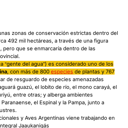
unas zonas de conservación estrictas dentro del
rca 492 mil hectáreas, a través de una figura
, pero que se enmarcaría dentro de las
ovincial.
ica “gente del agua”) es considerado uno de los
ina
, con más de 800
especies
de plantas y 767
gar de resguardo de especies amenazadas
guará guazú, el lobito de río, el mono carayá, el
riyú, entre otras; y alberga ambientes
 Paranaense, el Espinal y la Pampa, junto a
ustres.