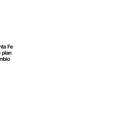
nta Fe
 plan
ambio