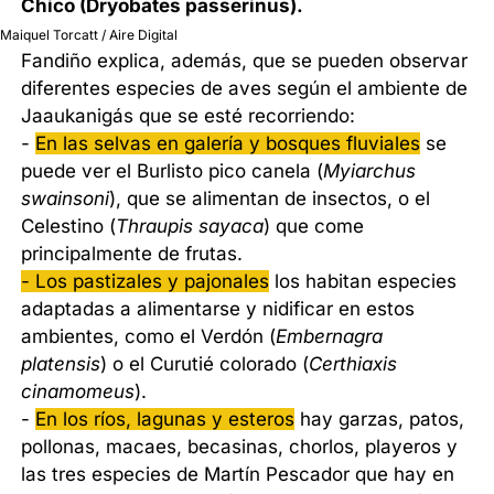
Chico (Dryobates passerinus).
Maiquel Torcatt / Aire Digital
Fandiño explica, además, que se pueden observar
diferentes especies de aves según el ambiente de
Jaaukanigás que se esté recorriendo:
-
En las selvas en galería y bosques fluviales
se
puede ver el Burlisto pico canela (
Myiarchus
swainsoni
), que se alimentan de insectos, o el
Celestino (
Thraupis sayaca
) que come
principalmente de frutas.
- Los pastizales y pajonales
los habitan especies
adaptadas a alimentarse y nidificar en estos
ambientes, como el Verdón (
Embernagra
platensis
) o el Curutié colorado (
Certhiaxis
cinamomeus
).
-
En los ríos, lagunas y esteros
hay garzas, patos,
pollonas, macaes, becasinas, chorlos, playeros y
las tres especies de Martín Pescador que hay en