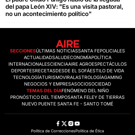
del papa León XIV: "Es una visita pastoral,
no un acontecimiento político"
SECCIONES
ÚLTIMAS NOTICIAS
SANTA FE
POLICIALES
ACTUALIDAD
SALUD
ECONOMÍA
POLÍTICA
INTERNACIONALES
CIENCIA
AIRE AGRO
ESPECTÁCULOS
DEPORTES
RECETAS
DESDE EL SOFÁ
ESTILO DE VIDA
TECNOLOGÍA
TURISMO
VIRAL
ASTROLOGÍA
GAMING
NEGOCIOS Y EMPRESAS
OCIO
SOCIEDAD
TEMAS DEL DÍA
FENÓMENO DEL NIÑO
PRONÓSTICO DEL TIEMPO
SANTA FE
LEY DE TIERRAS
NUEVO PUENTE SANTA FE - SANTO TOMÉ
Política de Correcciones
Politica de Ética