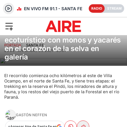
RADIO EN VIVO FM 91.1 - SANTA FE
RADIO
STREAM
Jaaukanigás, un circuito
ecoturístico con monos y yacarés
PORTADA
|
SANTA FE
en el corazón de la selva en
28 DE NOVIEMBRE DE 2021 · 08:31
galería
El recorrido comienza ocho kilómetros al este de Villa
Ocampo, en el norte de Santa Fe, y tiene tres etapas: el
trekking en la reserva el Pindó, los miradores de altura y
fauna, y los restos del viejo puerto de la Forestal en el río
Paraná.
GASTÓN NEFFEN
+
Agregar Aire de Santa Fe en