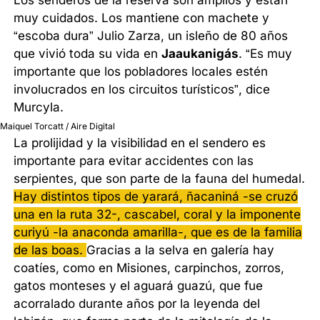
muy cuidados. Los mantiene con machete y
“escoba dura” Julio Zarza, un isleño de 80 años
que vivió toda su vida en
Jaaukanigás
. “Es muy
importante que los pobladores locales estén
involucrados en los circuitos turísticos”, dice
Murcyla.
Maiquel Torcatt / Aire Digital
La prolijidad y la visibilidad en el sendero es
importante para evitar accidentes con las
serpientes, que son parte de la fauna del humedal.
Hay distintos tipos de yarará, ñacaniná -se cruzó
una en la ruta 32-, cascabel, coral y la imponente
curiyú -la anaconda amarilla-, que es de la familia
de las boas.
Gracias a la selva en galería hay
coatíes, como en Misiones, carpinchos, zorros,
gatos monteses y el aguará guazú, que fue
acorralado durante años por la leyenda del