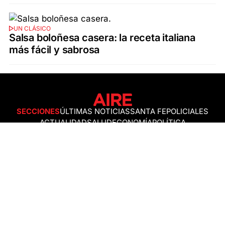
UN CLÁSICO
Salsa boloñesa casera: la receta italiana
más fácil y sabrosa
SECCIONES
ÚLTIMAS NOTICIAS
SANTA FE
POLICIALES
ACTUALIDAD
SALUD
ECONOMÍA
POLÍTICA
INTERNACIONALES
CIENCIA
AIRE AGRO
ESPECTÁCULOS
DEPORTES
RECETAS
DESDE EL SOFÁ
ESTILO DE VIDA
TECNOLOGÍA
TURISMO
VIRAL
ASTROLOGÍA
GAMING
NEGOCIOS Y EMPRESAS
OCIO
SOCIEDAD
TEMAS DEL DÍA
FENÓMENO DEL NIÑO
PRONÓSTICO DEL TIEMPO
SANTA FE
LEY DE TIERRAS
NUEVO PUENTE SANTA FE - SANTO TOMÉ