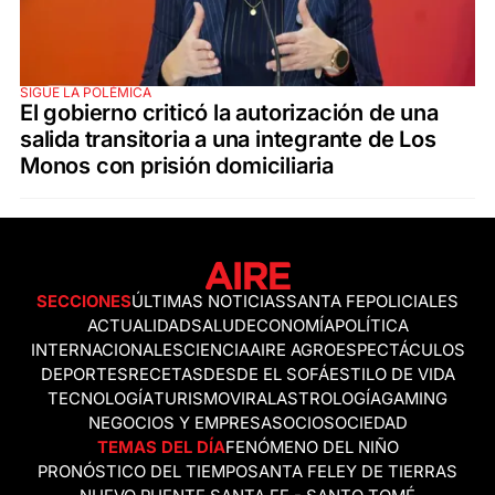
SIGUE LA POLÉMICA
El gobierno criticó la autorización de una
salida transitoria a una integrante de Los
Monos con prisión domiciliaria
SECCIONES
ÚLTIMAS NOTICIAS
SANTA FE
POLICIALES
ACTUALIDAD
SALUD
ECONOMÍA
POLÍTICA
INTERNACIONALES
CIENCIA
AIRE AGRO
ESPECTÁCULOS
DEPORTES
RECETAS
DESDE EL SOFÁ
ESTILO DE VIDA
TECNOLOGÍA
TURISMO
VIRAL
ASTROLOGÍA
GAMING
NEGOCIOS Y EMPRESAS
OCIO
SOCIEDAD
TEMAS DEL DÍA
FENÓMENO DEL NIÑO
PRONÓSTICO DEL TIEMPO
SANTA FE
LEY DE TIERRAS