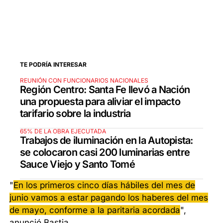
TE PODRÍA INTERESAR
REUNIÓN CON FUNCIONARIOS NACIONALES
Región Centro: Santa Fe llevó a Nación
una propuesta para aliviar el impacto
tarifario sobre la industria
65% DE LA OBRA EJECUTADA
Trabajos de iluminación en la Autopista:
se colocaron casi 200 luminarias entre
Sauce Viejo y Santo Tomé
"
En los primeros cinco días hábiles del mes de
junio vamos a estar pagando los haberes del mes
de mayo, conforme a la paritaria acordada
",
anunció Bastia.