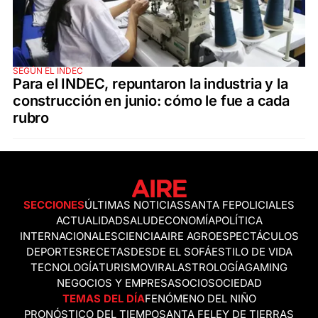
SEGÚN EL INDEC
Para el INDEC, repuntaron la industria y la
construcción en junio: cómo le fue a cada
rubro
SECCIONES
ÚLTIMAS NOTICIAS
SANTA FE
POLICIALES
ACTUALIDAD
SALUD
ECONOMÍA
POLÍTICA
INTERNACIONALES
CIENCIA
AIRE AGRO
ESPECTÁCULOS
DEPORTES
RECETAS
DESDE EL SOFÁ
ESTILO DE VIDA
TECNOLOGÍA
TURISMO
VIRAL
ASTROLOGÍA
GAMING
NEGOCIOS Y EMPRESAS
OCIO
SOCIEDAD
TEMAS DEL DÍA
FENÓMENO DEL NIÑO
PRONÓSTICO DEL TIEMPO
SANTA FE
LEY DE TIERRAS