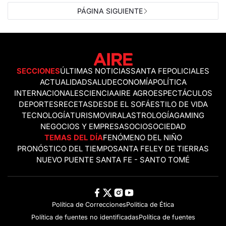
PÁGINA SIGUIENTE
SECCIONES
ÚLTIMAS NOTICIAS
SANTA FE
POLICIALES
ACTUALIDAD
SALUD
ECONOMÍA
POLÍTICA
INTERNACIONALES
CIENCIA
AIRE AGRO
ESPECTÁCULOS
DEPORTES
RECETAS
DESDE EL SOFÁ
ESTILO DE VIDA
TECNOLOGÍA
TURISMO
VIRAL
ASTROLOGÍA
GAMING
NEGOCIOS Y EMPRESAS
OCIO
SOCIEDAD
TEMAS DEL DÍA
FENÓMENO DEL NIÑO
PRONÓSTICO DEL TIEMPO
SANTA FE
LEY DE TIERRAS
NUEVO PUENTE SANTA FE - SANTO TOMÉ
Política de Correcciones
Politica de Ética
Política de fuentes no identificadas
Política de fuentes