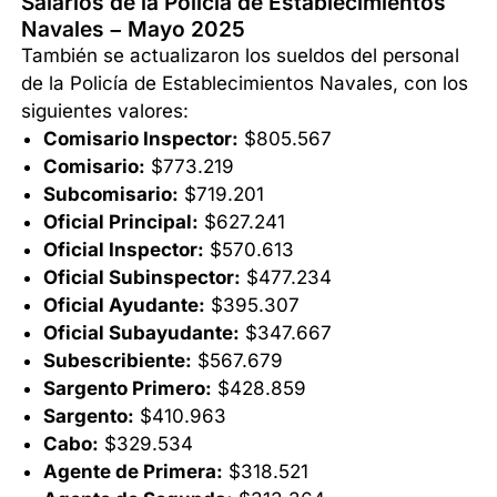
Salarios de la Policía de Establecimientos
Navales – Mayo 2025
También se actualizaron los sueldos del personal
de la Policía de Establecimientos Navales, con los
siguientes valores:
Comisario Inspector:
$805.567
Comisario:
$773.219
Subcomisario:
$719.201
Oficial Principal:
$627.241
Oficial Inspector:
$570.613
Oficial Subinspector:
$477.234
Oficial Ayudante:
$395.307
Oficial Subayudante:
$347.667
Subescribiente:
$567.679
Sargento Primero:
$428.859
Sargento:
$410.963
Cabo:
$329.534
Agente de Primera:
$318.521