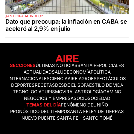
¿ANTICIPA AL INDEC?
Dato que preocupa: la inflación en CABA se
aceleró al 2,9% en julio
SECCIONES
ÚLTIMAS NOTICIAS
SANTA FE
POLICIALES
ACTUALIDAD
SALUD
ECONOMÍA
POLÍTICA
INTERNACIONALES
CIENCIA
AIRE AGRO
ESPECTÁCULOS
DEPORTES
RECETAS
DESDE EL SOFÁ
ESTILO DE VIDA
TECNOLOGÍA
TURISMO
VIRAL
ASTROLOGÍA
GAMING
NEGOCIOS Y EMPRESAS
OCIO
SOCIEDAD
TEMAS DEL DÍA
FENÓMENO DEL NIÑO
PRONÓSTICO DEL TIEMPO
SANTA FE
LEY DE TIERRAS
NUEVO PUENTE SANTA FE - SANTO TOMÉ