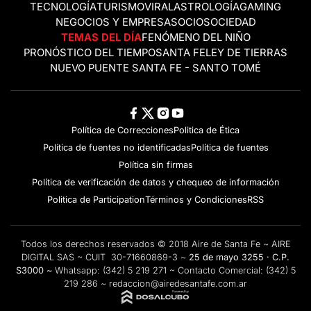
TECNOLOGÍA
TURISMO
VIRAL
ASTROLOGÍA
GAMING
NEGOCIOS Y EMPRESAS
OCIO
SOCIEDAD
TEMAS DEL DÍA
FENÓMENO DEL NIÑO
PRONÓSTICO DEL TIEMPO
SANTA FE
LEY DE TIERRAS
NUEVO PUENTE SANTA FE - SANTO TOMÉ
Política de Correcciones
Politica de Ética
Política de fuentes no identificadas
Política de fuentes
Política sin firmas
Política de verificación de datos y chequeo de información
Politica de Participation
Términos y Condiciones
RSS
Todos los derechos reservados © 2018 Aire de Santa Fe ~ AIRE
DIGITAL SAS ~ CUIT 30-71660869-3 ~
25 de mayo 3255 · C.P.
S3000 ~
Whatsapp:
(342) 5 219 271
~ Contacto Comercial:
(342) 5
219 286
~
redaccion@airedesantafe.com.ar