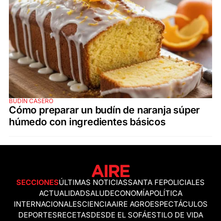
BUDÍN CASERO
Cómo preparar un budín de naranja súper
húmedo con ingredientes básicos
SECCIONES
ÚLTIMAS NOTICIAS
SANTA FE
POLICIALES
ACTUALIDAD
SALUD
ECONOMÍA
POLÍTICA
INTERNACIONALES
CIENCIA
AIRE AGRO
ESPECTÁCULOS
DEPORTES
RECETAS
DESDE EL SOFÁ
ESTILO DE VIDA