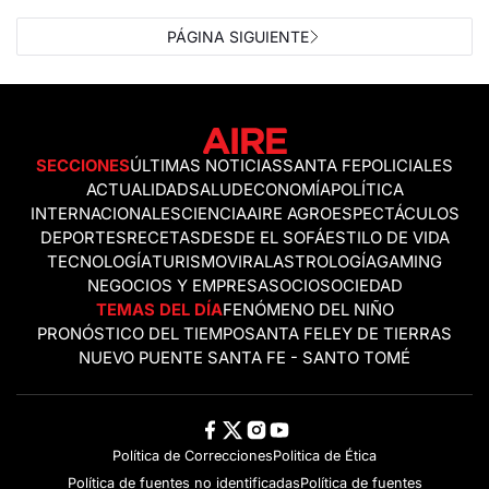
PÁGINA SIGUIENTE
SECCIONES
ÚLTIMAS NOTICIAS
SANTA FE
POLICIALES
ACTUALIDAD
SALUD
ECONOMÍA
POLÍTICA
INTERNACIONALES
CIENCIA
AIRE AGRO
ESPECTÁCULOS
DEPORTES
RECETAS
DESDE EL SOFÁ
ESTILO DE VIDA
TECNOLOGÍA
TURISMO
VIRAL
ASTROLOGÍA
GAMING
NEGOCIOS Y EMPRESAS
OCIO
SOCIEDAD
TEMAS DEL DÍA
FENÓMENO DEL NIÑO
PRONÓSTICO DEL TIEMPO
SANTA FE
LEY DE TIERRAS
NUEVO PUENTE SANTA FE - SANTO TOMÉ
Política de Correcciones
Politica de Ética
Política de fuentes no identificadas
Política de fuentes