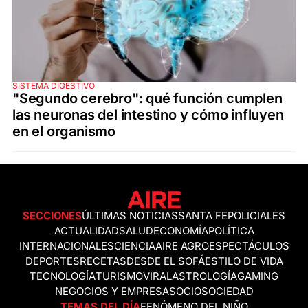
SISTEMA DIGESTIVO
"Segundo cerebro": qué función cumplen
las neuronas del intestino y cómo influyen
en el organismo
SECCIONES
ÚLTIMAS NOTICIAS
SANTA FE
POLICIALES
ACTUALIDAD
SALUD
ECONOMÍA
POLÍTICA
INTERNACIONALES
CIENCIA
AIRE AGRO
ESPECTÁCULOS
DEPORTES
RECETAS
DESDE EL SOFÁ
ESTILO DE VIDA
TECNOLOGÍA
TURISMO
VIRAL
ASTROLOGÍA
GAMING
NEGOCIOS Y EMPRESAS
OCIO
SOCIEDAD
TEMAS DEL DÍA
FENÓMENO DEL NIÑO