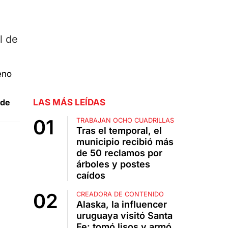
l de
 de
LAS MÁS LEÍDAS
TRABAJAN OCHO CUADRILLAS
Tras el temporal, el
municipio recibió más
de 50 reclamos por
árboles y postes
caídos
CREADORA DE CONTENIDO
Alaska, la influencer
uruguaya visitó Santa
Fe: tomó lisos y armó