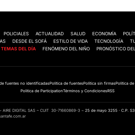
POLICIALES
ACTUALIDAD
SALUD
ECONOMÍA
POLÍ
AS
DESDE EL SOFÁ
ESTILO DE VIDA
TECNOLOGÍA
T
TEMAS DEL DÍA
FENÓMENO DEL NIÑO
PRONÓSTICO DEL
 de fuentes no identificadas
Política de fuentes
Política sin firmas
Política d
Politica de Participation
Términos y Condiciones
RSS
e ~ AIRE DIGITAL SAS ~ CUIT 30-71660869-3 ~
25 de mayo 3255 · C.P. S
antafe.com.ar