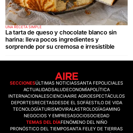
UNA RECETA SIMPLE
La tarta de queso y chocolate blanco sin
harina: lleva pocos ingredientes y
sorprende por su cremosa e irresistible
SECCIONES
ÚLTIMAS NOTICIAS
SANTA FE
POLICIALES
ACTUALIDAD
SALUD
ECONOMÍA
POLÍTICA
INTERNACIONALES
CIENCIA
AIRE AGRO
ESPECTÁCULOS
DEPORTES
RECETAS
DESDE EL SOFÁ
ESTILO DE VIDA
TECNOLOGÍA
TURISMO
VIRAL
ASTROLOGÍA
GAMING
NEGOCIOS Y EMPRESAS
OCIO
SOCIEDAD
TEMAS DEL DÍA
FENÓMENO DEL NIÑO
PRONÓSTICO DEL TIEMPO
SANTA FE
LEY DE TIERRAS