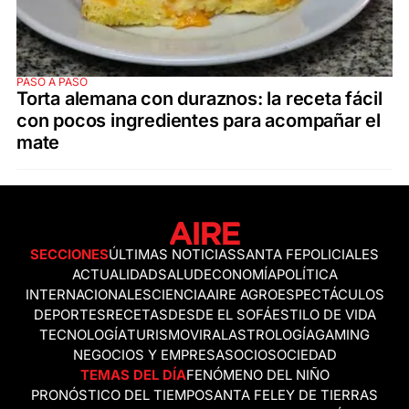
PASO A PASO
Torta alemana con duraznos: la receta fácil
con pocos ingredientes para acompañar el
mate
SECCIONES
ÚLTIMAS NOTICIAS
SANTA FE
POLICIALES
ACTUALIDAD
SALUD
ECONOMÍA
POLÍTICA
INTERNACIONALES
CIENCIA
AIRE AGRO
ESPECTÁCULOS
DEPORTES
RECETAS
DESDE EL SOFÁ
ESTILO DE VIDA
TECNOLOGÍA
TURISMO
VIRAL
ASTROLOGÍA
GAMING
NEGOCIOS Y EMPRESAS
OCIO
SOCIEDAD
TEMAS DEL DÍA
FENÓMENO DEL NIÑO
PRONÓSTICO DEL TIEMPO
SANTA FE
LEY DE TIERRAS