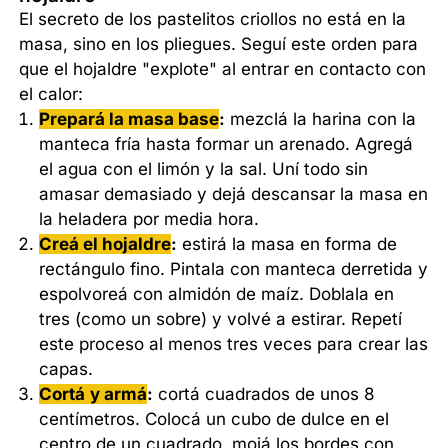
El secreto de los pastelitos criollos no está en la
masa, sino en los pliegues. Seguí este orden para
que el hojaldre "explote" al entrar en contacto con
el calor:
Prepará
la masa base
:
mezclá la harina con la
manteca fría hasta formar un arenado. Agregá
el agua con el limón y la sal. Uní todo sin
amasar demasiado y dejá descansar la masa en
la heladera por media hora.
Creá
el hojaldre
:
estirá la masa en forma de
rectángulo fino. Pintala con manteca derretida y
espolvoreá con almidón de maíz. Doblala en
tres (como un sobre) y volvé a estirar. Repetí
este proceso al menos tres veces para crear las
capas.
Cortá
y
armá
:
cortá cuadrados de unos 8
centímetros. Colocá un cubo de dulce en el
centro de un cuadrado, mojá los bordes con