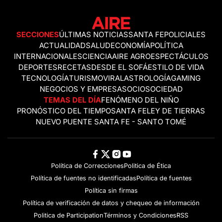
SECCIONES
ÚLTIMAS NOTICIAS
SANTA FE
POLICIALES
ACTUALIDAD
SALUD
ECONOMÍA
POLÍTICA
INTERNACIONALES
CIENCIA
AIRE AGRO
ESPECTÁCULOS
DEPORTES
RECETAS
DESDE EL SOFÁ
ESTILO DE VIDA
TECNOLOGÍA
TURISMO
VIRAL
ASTROLOGÍA
GAMING
NEGOCIOS Y EMPRESAS
OCIO
SOCIEDAD
TEMAS DEL DÍA
FENÓMENO DEL NIÑO
PRONÓSTICO DEL TIEMPO
SANTA FE
LEY DE TIERRAS
NUEVO PUENTE SANTA FE - SANTO TOMÉ
Política de Correcciones
Politica de Ética
Política de fuentes no identificadas
Política de fuentes
Política sin firmas
Política de verificación de datos y chequeo de información
Politica de Participation
Términos y Condiciones
RSS