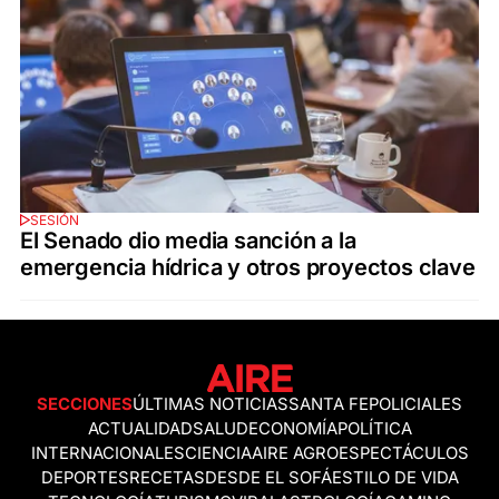
SESIÓN
El Senado dio media sanción a la
emergencia hídrica y otros proyectos clave
SECCIONES
ÚLTIMAS NOTICIAS
SANTA FE
POLICIALES
ACTUALIDAD
SALUD
ECONOMÍA
POLÍTICA
INTERNACIONALES
CIENCIA
AIRE AGRO
ESPECTÁCULOS
DEPORTES
RECETAS
DESDE EL SOFÁ
ESTILO DE VIDA