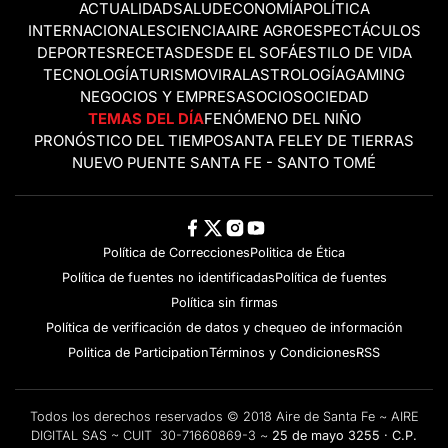
ACTUALIDAD
SALUD
ECONOMÍA
POLÍTICA
INTERNACIONALES
CIENCIA
AIRE AGRO
ESPECTÁCULOS
DEPORTES
RECETAS
DESDE EL SOFÁ
ESTILO DE VIDA
TECNOLOGÍA
TURISMO
VIRAL
ASTROLOGÍA
GAMING
NEGOCIOS Y EMPRESAS
OCIO
SOCIEDAD
TEMAS DEL DÍA
FENÓMENO DEL NIÑO
PRONÓSTICO DEL TIEMPO
SANTA FE
LEY DE TIERRAS
NUEVO PUENTE SANTA FE - SANTO TOMÉ
Política de Correcciones
Politica de Ética
Política de fuentes no identificadas
Política de fuentes
Política sin firmas
Política de verificación de datos y chequeo de información
Politica de Participation
Términos y Condiciones
RSS
Todos los derechos reservados © 2018 Aire de Santa Fe ~ AIRE
DIGITAL SAS ~ CUIT 30-71660869-3 ~
25 de mayo 3255 · C.P.