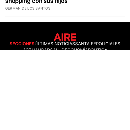
shopping con sus hijos
GERMÁN DE LOS SANTOS
SECCIONES
ÚLTIMAS NOTICIAS
SANTA FE
POLICIALES
ACTUALIDAD
SALUD
ECONOMÍA
POLÍTICA
INTERNACIONALES
CIENCIA
AIRE AGRO
ESPECTÁCULOS
DEPORTES
RECETAS
DESDE EL SOFÁ
ESTILO DE VIDA
TECNOLOGÍA
TURISMO
VIRAL
ASTROLOGÍA
GAMING
NEGOCIOS Y EMPRESAS
OCIO
SOCIEDAD
TEMAS DEL DÍA
FENÓMENO DEL NIÑO
PRONÓSTICO DEL TIEMPO
SANTA FE
LEY DE TIERRAS
NUEVO PUENTE SANTA FE - SANTO TOMÉ
Política de Correcciones
Politica de Ética
Política de fuentes no identificadas
Política de fuentes