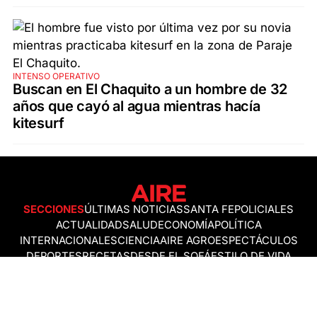
INTENSO OPERATIVO
Buscan en El Chaquito a un hombre de 32
años que cayó al agua mientras hacía
kitesurf
SECCIONES
ÚLTIMAS NOTICIAS
SANTA FE
POLICIALES
ACTUALIDAD
SALUD
ECONOMÍA
POLÍTICA
INTERNACIONALES
CIENCIA
AIRE AGRO
ESPECTÁCULOS
DEPORTES
RECETAS
DESDE EL SOFÁ
ESTILO DE VIDA
TECNOLOGÍA
TURISMO
VIRAL
ASTROLOGÍA
GAMING
NEGOCIOS Y EMPRESAS
OCIO
SOCIEDAD
TEMAS DEL DÍA
FENÓMENO DEL NIÑO