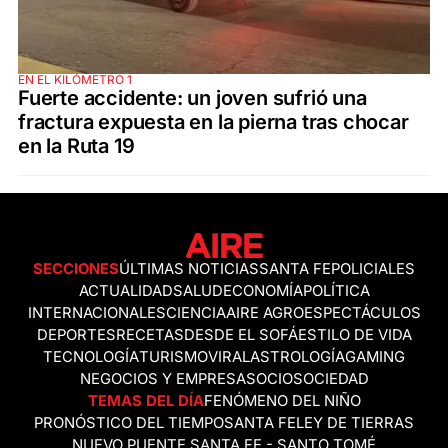
EN EL KILÓMETRO 1
Fuerte accidente: un joven sufrió una
fractura expuesta en la pierna tras chocar
en la Ruta 19
SECCIONES
ÚLTIMAS NOTICIAS
SANTA FE
POLICIALES
ACTUALIDAD
SALUD
ECONOMÍA
POLÍTICA
INTERNACIONALES
CIENCIA
AIRE AGRO
ESPECTÁCULOS
DEPORTES
RECETAS
DESDE EL SOFÁ
ESTILO DE VIDA
TECNOLOGÍA
TURISMO
VIRAL
ASTROLOGÍA
GAMING
NEGOCIOS Y EMPRESAS
OCIO
SOCIEDAD
TEMAS DEL DÍA
FENÓMENO DEL NIÑO
PRONÓSTICO DEL TIEMPO
SANTA FE
LEY DE TIERRAS
NUEVO PUENTE SANTA FE - SANTO TOMÉ