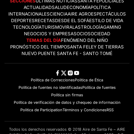
SECCIONES
ÚLTIMAS NOTICIAS
SANTA FE
POLICIALES
ACTUALIDAD
SALUD
ECONOMÍA
POLÍTICA
INTERNACIONALES
CIENCIA
AIRE AGRO
ESPECTÁCULOS
DEPORTES
RECETAS
DESDE EL SOFÁ
ESTILO DE VIDA
TECNOLOGÍA
TURISMO
VIRAL
ASTROLOGÍA
GAMING
NEGOCIOS Y EMPRESAS
OCIO
SOCIEDAD
TEMAS DEL DÍA
FENÓMENO DEL NIÑO
PRONÓSTICO DEL TIEMPO
SANTA FE
LEY DE TIERRAS
NUEVO PUENTE SANTA FE - SANTO TOMÉ
Política de Correcciones
Politica de Ética
Política de fuentes no identificadas
Política de fuentes
Política sin firmas
Política de verificación de datos y chequeo de información
Politica de Participation
Términos y Condiciones
RSS
Todos los derechos reservados © 2018 Aire de Santa Fe ~ AIRE