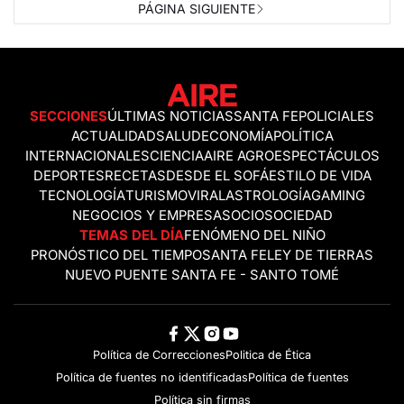
PÁGINA SIGUIENTE
SECCIONES
ÚLTIMAS NOTICIAS
SANTA FE
POLICIALES
ACTUALIDAD
SALUD
ECONOMÍA
POLÍTICA
INTERNACIONALES
CIENCIA
AIRE AGRO
ESPECTÁCULOS
DEPORTES
RECETAS
DESDE EL SOFÁ
ESTILO DE VIDA
TECNOLOGÍA
TURISMO
VIRAL
ASTROLOGÍA
GAMING
NEGOCIOS Y EMPRESAS
OCIO
SOCIEDAD
TEMAS DEL DÍA
FENÓMENO DEL NIÑO
PRONÓSTICO DEL TIEMPO
SANTA FE
LEY DE TIERRAS
NUEVO PUENTE SANTA FE - SANTO TOMÉ
Política de Correcciones
Politica de Ética
Política de fuentes no identificadas
Política de fuentes
Política sin firmas