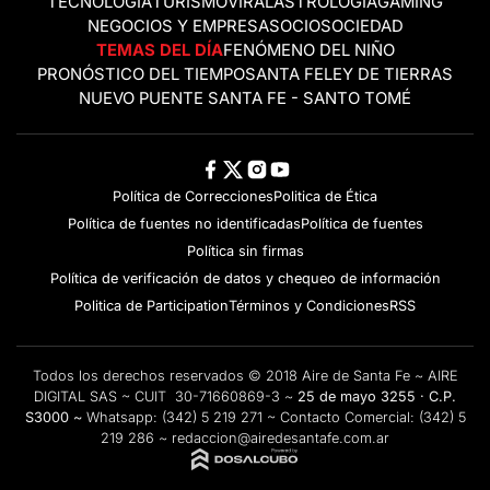
TECNOLOGÍA
TURISMO
VIRAL
ASTROLOGÍA
GAMING
NEGOCIOS Y EMPRESAS
OCIO
SOCIEDAD
TEMAS DEL DÍA
FENÓMENO DEL NIÑO
PRONÓSTICO DEL TIEMPO
SANTA FE
LEY DE TIERRAS
NUEVO PUENTE SANTA FE - SANTO TOMÉ
Política de Correcciones
Politica de Ética
Política de fuentes no identificadas
Política de fuentes
Política sin firmas
Política de verificación de datos y chequeo de información
Politica de Participation
Términos y Condiciones
RSS
Todos los derechos reservados © 2018 Aire de Santa Fe ~ AIRE
DIGITAL SAS ~ CUIT 30-71660869-3 ~
25 de mayo 3255 · C.P.
S3000 ~
Whatsapp:
(342) 5 219 271
~ Contacto Comercial:
(342) 5
219 286
~
redaccion@airedesantafe.com.ar