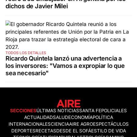
dichos de Javier Milei
TODOS LOS DETALLES
Ricardo Quintela lanzó una advertencia a
los inversores: "Vamos a expropiar lo que
sea necesario"
SECCIONES
ÚLTIMAS NOTICIAS
SANTA FE
POLICIALES
ACTUALIDAD
SALUD
ECONOMÍA
POLÍTICA
INTERNACIONALES
CIENCIA
AIRE AGRO
ESPECTÁCULOS
DEPORTES
RECETAS
DESDE EL SOFÁ
ESTILO DE VIDA