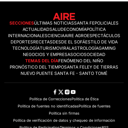
SECCIONES
ÚLTIMAS NOTICIAS
SANTA FE
POLICIALES
ACTUALIDAD
SALUD
ECONOMÍA
POLÍTICA
INTERNACIONALES
CIENCIA
AIRE AGRO
ESPECTÁCULOS
DEPORTES
RECETAS
DESDE EL SOFÁ
ESTILO DE VIDA
TECNOLOGÍA
TURISMO
VIRAL
ASTROLOGÍA
GAMING
NEGOCIOS Y EMPRESAS
OCIO
SOCIEDAD
TEMAS DEL DÍA
FENÓMENO DEL NIÑO
PRONÓSTICO DEL TIEMPO
SANTA FE
LEY DE TIERRAS
NUEVO PUENTE SANTA FE - SANTO TOMÉ
Política de Correcciones
Politica de Ética
Política de fuentes no identificadas
Política de fuentes
Política sin firmas
Política de verificación de datos y chequeo de información
Politica de Participation
Términos y Condiciones
RSS