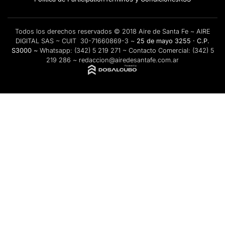
Todos los derechos reservados © 2018 Aire de Santa Fe ~ AIRE
DIGITAL SAS ~ CUIT 30-71660869-3 ~
25 de mayo 3255 · C.P.
S3000 ~
Whatsapp:
(342) 5 219 271
~ Contacto Comercial:
(342) 5
219 286
~
redaccion@airedesantafe.com.ar