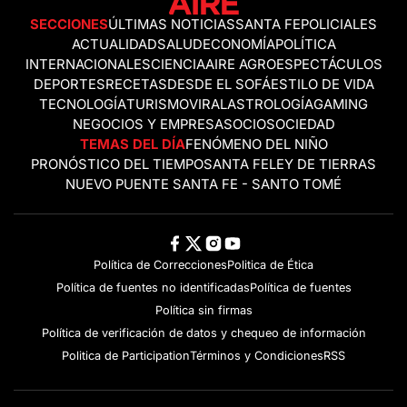
SECCIONES
ÚLTIMAS NOTICIAS
SANTA FE
POLICIALES
ACTUALIDAD
SALUD
ECONOMÍA
POLÍTICA
INTERNACIONALES
CIENCIA
AIRE AGRO
ESPECTÁCULOS
DEPORTES
RECETAS
DESDE EL SOFÁ
ESTILO DE VIDA
TECNOLOGÍA
TURISMO
VIRAL
ASTROLOGÍA
GAMING
NEGOCIOS Y EMPRESAS
OCIO
SOCIEDAD
TEMAS DEL DÍA
FENÓMENO DEL NIÑO
PRONÓSTICO DEL TIEMPO
SANTA FE
LEY DE TIERRAS
NUEVO PUENTE SANTA FE - SANTO TOMÉ
Política de Correcciones
Politica de Ética
Política de fuentes no identificadas
Política de fuentes
Política sin firmas
Política de verificación de datos y chequeo de información
Politica de Participation
Términos y Condiciones
RSS