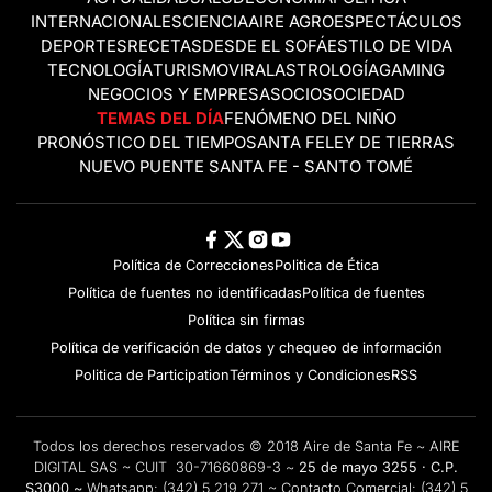
INTERNACIONALES
CIENCIA
AIRE AGRO
ESPECTÁCULOS
DEPORTES
RECETAS
DESDE EL SOFÁ
ESTILO DE VIDA
TECNOLOGÍA
TURISMO
VIRAL
ASTROLOGÍA
GAMING
NEGOCIOS Y EMPRESAS
OCIO
SOCIEDAD
TEMAS DEL DÍA
FENÓMENO DEL NIÑO
PRONÓSTICO DEL TIEMPO
SANTA FE
LEY DE TIERRAS
NUEVO PUENTE SANTA FE - SANTO TOMÉ
Política de Correcciones
Politica de Ética
Política de fuentes no identificadas
Política de fuentes
Política sin firmas
Política de verificación de datos y chequeo de información
Politica de Participation
Términos y Condiciones
RSS
Todos los derechos reservados © 2018 Aire de Santa Fe ~ AIRE
DIGITAL SAS ~ CUIT 30-71660869-3 ~
25 de mayo 3255 · C.P.
S3000 ~
Whatsapp:
(342) 5 219 271
~ Contacto Comercial:
(342) 5