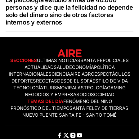
La psicología estudió a más de 40.000
personas y dice que la felicidad no depende
solo del dinero sino de otros factores
internos y externos
SECCIONES
ÚLTIMAS NOTICIAS
SANTA FE
POLICIALES
ACTUALIDAD
SALUD
ECONOMÍA
POLÍTICA
INTERNACIONALES
CIENCIA
AIRE AGRO
ESPECTÁCULOS
DEPORTES
RECETAS
DESDE EL SOFÁ
ESTILO DE VIDA
TECNOLOGÍA
TURISMO
VIRAL
ASTROLOGÍA
GAMING
NEGOCIOS Y EMPRESAS
OCIO
SOCIEDAD
TEMAS DEL DÍA
FENÓMENO DEL NIÑO
PRONÓSTICO DEL TIEMPO
SANTA FE
LEY DE TIERRAS
NUEVO PUENTE SANTA FE - SANTO TOMÉ