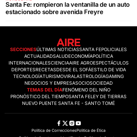
Santa Fe: rompieron la ventanilla de un auto
estacionado sobre avenida Freyre
SECCIONES
ÚLTIMAS NOTICIAS
SANTA FE
POLICIALES
ACTUALIDAD
SALUD
ECONOMÍA
POLÍTICA
INTERNACIONALES
CIENCIA
AIRE AGRO
ESPECTÁCULOS
DEPORTES
RECETAS
DESDE EL SOFÁ
ESTILO DE VIDA
TECNOLOGÍA
TURISMO
VIRAL
ASTROLOGÍA
GAMING
NEGOCIOS Y EMPRESAS
OCIO
SOCIEDAD
TEMAS DEL DÍA
FENÓMENO DEL NIÑO
PRONÓSTICO DEL TIEMPO
SANTA FE
LEY DE TIERRAS
NUEVO PUENTE SANTA FE - SANTO TOMÉ
Política de Correcciones
Politica de Ética