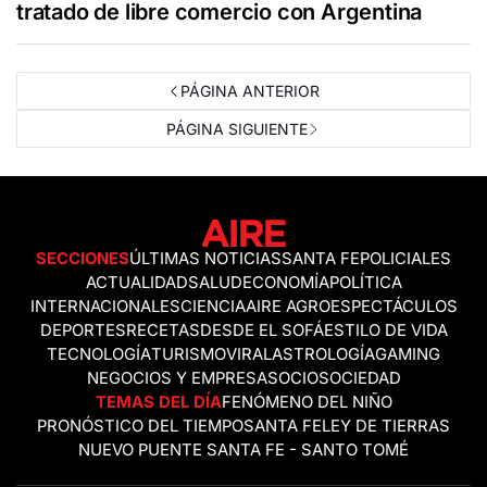
tratado de libre comercio con Argentina
PÁGINA ANTERIOR
PÁGINA SIGUIENTE
SECCIONES
ÚLTIMAS NOTICIAS
SANTA FE
POLICIALES
ACTUALIDAD
SALUD
ECONOMÍA
POLÍTICA
INTERNACIONALES
CIENCIA
AIRE AGRO
ESPECTÁCULOS
DEPORTES
RECETAS
DESDE EL SOFÁ
ESTILO DE VIDA
TECNOLOGÍA
TURISMO
VIRAL
ASTROLOGÍA
GAMING
NEGOCIOS Y EMPRESAS
OCIO
SOCIEDAD
TEMAS DEL DÍA
FENÓMENO DEL NIÑO
PRONÓSTICO DEL TIEMPO
SANTA FE
LEY DE TIERRAS
NUEVO PUENTE SANTA FE - SANTO TOMÉ