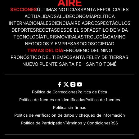
SECCIONES
ÚLTIMAS NOTICIAS
SANTA FE
POLICIALES
ACTUALIDAD
SALUD
ECONOMÍA
POLÍTICA
INTERNACIONALES
CIENCIA
AIRE AGRO
ESPECTÁCULOS
DEPORTES
RECETAS
DESDE EL SOFÁ
ESTILO DE VIDA
TECNOLOGÍA
TURISMO
VIRAL
ASTROLOGÍA
GAMING
NEGOCIOS Y EMPRESAS
OCIO
SOCIEDAD
TEMAS DEL DÍA
FENÓMENO DEL NIÑO
PRONÓSTICO DEL TIEMPO
SANTA FE
LEY DE TIERRAS
NUEVO PUENTE SANTA FE - SANTO TOMÉ
Política de Correcciones
Politica de Ética
Política de fuentes no identificadas
Política de fuentes
Política sin firmas
Política de verificación de datos y chequeo de información
Politica de Participation
Términos y Condiciones
RSS