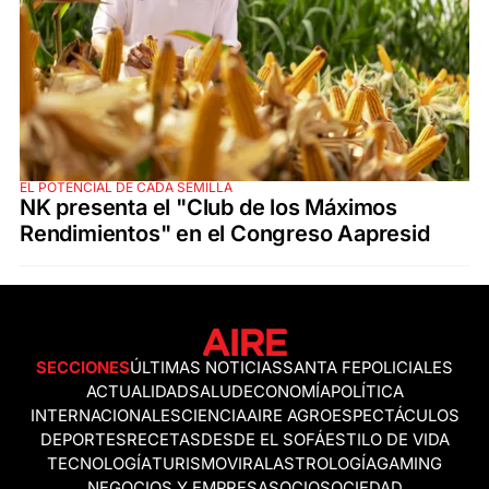
EL POTENCIAL DE CADA SEMILLA
NK presenta el "Club de los Máximos
Rendimientos" en el Congreso Aapresid
SECCIONES
ÚLTIMAS NOTICIAS
SANTA FE
POLICIALES
ACTUALIDAD
SALUD
ECONOMÍA
POLÍTICA
INTERNACIONALES
CIENCIA
AIRE AGRO
ESPECTÁCULOS
DEPORTES
RECETAS
DESDE EL SOFÁ
ESTILO DE VIDA
TECNOLOGÍA
TURISMO
VIRAL
ASTROLOGÍA
GAMING
NEGOCIOS Y EMPRESAS
OCIO
SOCIEDAD