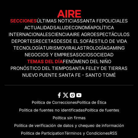
SECCIONES
ÚLTIMAS NOTICIAS
SANTA FE
POLICIALES
ACTUALIDAD
SALUD
ECONOMÍA
POLÍTICA
INTERNACIONALES
CIENCIA
AIRE AGRO
ESPECTÁCULOS
DEPORTES
RECETAS
DESDE EL SOFÁ
ESTILO DE VIDA
TECNOLOGÍA
TURISMO
VIRAL
ASTROLOGÍA
GAMING
NEGOCIOS Y EMPRESAS
OCIO
SOCIEDAD
TEMAS DEL DÍA
FENÓMENO DEL NIÑO
PRONÓSTICO DEL TIEMPO
SANTA FE
LEY DE TIERRAS
NUEVO PUENTE SANTA FE - SANTO TOMÉ
Política de Correcciones
Politica de Ética
Política de fuentes no identificadas
Política de fuentes
Política sin firmas
Política de verificación de datos y chequeo de información
Politica de Participation
Términos y Condiciones
RSS