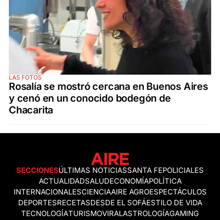
LAS FOTOS
Rosalía se mostró cercana en Buenos Aires
y cenó en un conocido bodegón de
Chacarita
SECCIONES
ÚLTIMAS NOTICIAS
SANTA FE
POLICIALES
ACTUALIDAD
SALUD
ECONOMÍA
POLÍTICA
INTERNACIONALES
CIENCIA
AIRE AGRO
ESPECTÁCULOS
DEPORTES
RECETAS
DESDE EL SOFÁ
ESTILO DE VIDA
TECNOLOGÍA
TURISMO
VIRAL
ASTROLOGÍA
GAMING