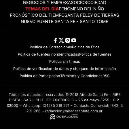
NEGOCIOS Y EMPRESAS
OCIO
SOCIEDAD
TEMAS DEL DÍA
FENÓMENO DEL NIÑO
PRONÓSTICO DEL TIEMPO
SANTA FE
LEY DE TIERRAS
NUEVO PUENTE SANTA FE - SANTO TOMÉ
Política de Correcciones
Politica de Ética
Política de fuentes no identificadas
Política de fuentes
Política sin firmas
Política de verificación de datos y chequeo de información
Politica de Participation
Términos y Condiciones
RSS
Todos los derechos reservados © 2018 Aire de Santa Fe ~ AIRE
DIGITAL SAS ~ CUIT 30-71660869-3 ~
25 de mayo 3255 · C.P.
S3000 ~
Whatsapp:
(342) 5 219 271
~ Contacto Comercial:
(342) 5
219 286
~
redaccion@airedesantafe.com.ar