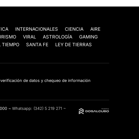
TICA
INTERNACIONALES
CIENCIA
AIRE
URISMO
VIRAL
ASTROLOGÍA
GAMING
 TIEMPO
SANTA FE
LEY DE TIERRAS
e verificación de datos y chequeo de información
3000 ~
Whatsapp:
(342) 5 219 271
~