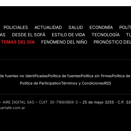
POLICIALES
ACTUALIDAD
SALUD
ECONOMÍA
POLÍ
AS
DESDE EL SOFÁ
ESTILO DE VIDA
TECNOLOGÍA
T
TEMAS DEL DÍA
FENÓMENO DEL NIÑO
PRONÓSTICO DEL
 de fuentes no identificadas
Política de fuentes
Política sin firmas
Política d
Politica de Participation
Términos y Condiciones
RSS
e ~ AIRE DIGITAL SAS ~ CUIT 30-71660869-3 ~
25 de mayo 3255 · C.P. S
antafe.com.ar