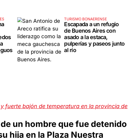
ES
TURISMO BONAERENSE
na
Escapada a un refugio
de Buenos Aires con
edos
asado a la estaca,
la
pulperías y paseos junto
iguos
al río
y fuerte bajón de temperatura en la provincia de
 de un hombre que fue detenido
u hija en la Plaza Nuestra