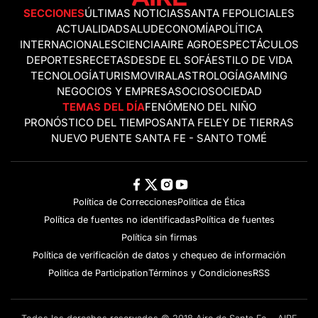
SECCIONES
ÚLTIMAS NOTICIAS
SANTA FE
POLICIALES
ACTUALIDAD
SALUD
ECONOMÍA
POLÍTICA
INTERNACIONALES
CIENCIA
AIRE AGRO
ESPECTÁCULOS
DEPORTES
RECETAS
DESDE EL SOFÁ
ESTILO DE VIDA
TECNOLOGÍA
TURISMO
VIRAL
ASTROLOGÍA
GAMING
NEGOCIOS Y EMPRESAS
OCIO
SOCIEDAD
TEMAS DEL DÍA
FENÓMENO DEL NIÑO
PRONÓSTICO DEL TIEMPO
SANTA FE
LEY DE TIERRAS
NUEVO PUENTE SANTA FE - SANTO TOMÉ
Política de Correcciones
Politica de Ética
Política de fuentes no identificadas
Política de fuentes
Política sin firmas
Política de verificación de datos y chequeo de información
Politica de Participation
Términos y Condiciones
RSS