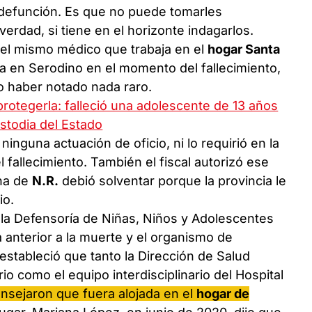
 defunción. Es que no puede tomarles
erdad, si tiene en el horizonte indagarlos.
 el mismo médico que trabaja en el
hogar Santa
 en Serodino en el momento del fallecimiento,
o haber notado nada raro.
rotegerla: falleció una adolescente de 13 años
stodia del Estado
ninguna actuación de oficio, ni lo requirió en la
el fallecimiento. También el fiscal autorizó ese
ana de
N.R.
debió solventar porque la provincia le
io.
 la Defensoría de Niñas, Niños y Adolescentes
ia anterior a la muerte y el organismo de
 estableció que tanto la Dirección de Salud
io como el equipo interdisciplinario del Hospital
nsejaron que fuera alojada en el
hogar de