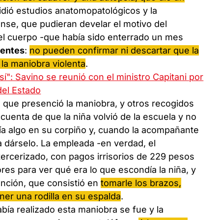
 pidió estudios anatomopatológicos y la
nse, que pudieran develar el motivo del
 del cuerpo -que había sido enterrado un mes
yentes
:
no pueden confirmar ni descartar que la
la maniobra violenta
.
í": Savino se reunió con el ministro Capitani por
del Estado
 que presenció la maniobra, y otros recogidos
 cuenta de que la niña volvió de la escuela y no
ía algo en su corpiño y, cuando la acompañante
a dárselo. La empleada -en verdad, el
ercerizado, con pagos irrisorios de 229 pesos
res para ver qué era lo que escondía la niña, y
ención, que consistió en
tomarle los brazos,
ner una rodilla en su espalda
.
abía realizado esta maniobra se fue y la