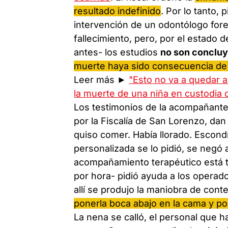
resultado indefinido
. Por lo tanto,
intervención de un odontólogo fore
fallecimiento, pero, por el estado
antes- los estudios
no son conclu
muerte haya sido consecuencia de 
Leer más ►
"Esto no va a quedar as
la muerte de una niña en custodia 
Los testimonios de la acompañante
por la Fiscalía de San Lorenzo, dan
quiso comer. Había llorado. Escond
personalizada se lo pidió, se negó 
acompañamiento terapéutico está t
por hora- pidió ayuda a los operado
allí se produjo la maniobra de cont
ponerla boca abajo en la cama y po
La nena se calló, el personal que h