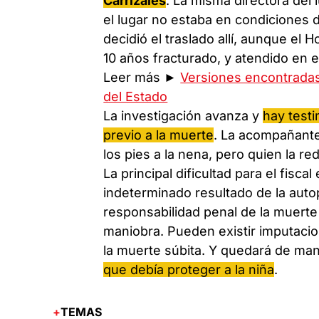
Carrizales
. La misma directora del 
el lugar no estaba en condiciones de
decidió el traslado allí, aunque el 
10 años fracturado, y atendido en e
Leer más ►
Versiones encontradas
del Estado
La investigación avanza y
hay testi
previo a la muerte
. La acompañante
los pies a la nena, pero quien la re
La principal dificultad para el fisca
indeterminado resultado de la autop
responsabilidad penal de la muerte
maniobra. Pueden existir imputacio
la muerte súbita. Y quedará de man
que debía proteger a la niña
.
TEMAS