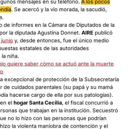
lgunos mensajes en su teléfono.
A los pocos
ondía
. Se acercó y la vio morada, la sacudió,
a.
 de informes en la Cámara de Diputados de la
 por la diputada Agustina Donnet.
AIRE
publicó
 junio
y, desde entonces, fue el único medio
uestas estatales de las autoridades
la niña.
blo quiere saber cómo se actuó ante la muerte
do
 excepcional de protección de la Subsecretaría
cer de cuidados parentales (su papá y su mamá
ía hacerse cargo de ella por sus patologías).
 en el
hogar Santa Cecilia
, el fiscal concurrió a
ersonas que trabajan en la institución. Secuestró
ue no lo hizo con las personas que podrían
hizo la violenta maniobra de contención y el