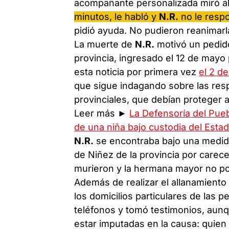
acompañante personalizada miró a
minutos, le habló y
N.R.
no le resp
pidió ayuda. No pudieron reanimarl
La muerte de
N.R.
motivó un pedido
provincia, ingresado el 12 de mayo
esta noticia por primera vez
el 2 de
que sigue indagando sobre las resp
provinciales, que debían proteger a 
Leer más ►
La Defensoría del Pue
de una niña bajo custodia del Esta
N.R.
se encontraba bajo una medida
de Niñez de la provincia por care
murieron y la hermana mayor no pod
Además de realizar el allanamiento
los domicilios particulares de las p
teléfonos y tomó testimonios, aunq
estar imputadas en la causa: quien 