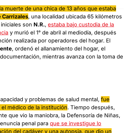
la muerte de una chica de 13 años que estaba
 Carrizales
, una localidad ubicada 65 kilómetros
 iniciales son
N.R.
,
estaba bajo custodia de la
ncia
y murió el 1° de abril al mediodía, después
ción realizada por operadores del hogar. El
cente
, ordenó el allanamiento del hogar, el
y documentación, mientras avanza con la toma de
scapacidad y problemas de salud mental,
fue
 el médico de la institución
. Tiempo después,
e que vio la maniobra, la Defensoría de Niñas,
denuncia penal para
que se investigue lo
ión del cadáver y una autopsia, que dio un