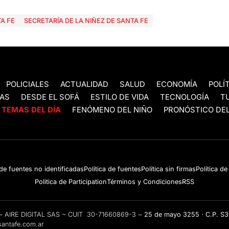
A FE
SECRETARÍA DE LA NIÑEZ DE SANTA FE
POLICIALES
ACTUALIDAD
SALUD
ECONOMÍA
POLÍ
AS
DESDE EL SOFÁ
ESTILO DE VIDA
TECNOLOGÍA
T
TEMAS DEL DÍA
FENÓMENO DEL NIÑO
PRONÓSTICO DEL
 de fuentes no identificadas
Política de fuentes
Política sin firmas
Política d
Politica de Participation
Términos y Condiciones
RSS
e ~ AIRE DIGITAL SAS ~ CUIT 30-71660869-3 ~
25 de mayo 3255 · C.P. S
antafe.com.ar