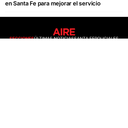
en Santa Fe para mejorar el servicio
SECCIONES
ÚLTIMAS NOTICIAS
SANTA FE
POLICIALES
ACTUALIDAD
SALUD
ECONOMÍA
POLÍTICA
INTERNACIONALES
CIENCIA
AIRE AGRO
ESPECTÁCULOS
DEPORTES
RECETAS
DESDE EL SOFÁ
ESTILO DE VIDA
TECNOLOGÍA
TURISMO
VIRAL
ASTROLOGÍA
GAMING
NEGOCIOS Y EMPRESAS
OCIO
SOCIEDAD
TEMAS DEL DÍA
FENÓMENO DEL NIÑO
PRONÓSTICO DEL TIEMPO
SANTA FE
LEY DE TIERRAS
NUEVO PUENTE SANTA FE - SANTO TOMÉ
Política de Correcciones
Politica de Ética
Política de fuentes no identificadas
Política de fuentes