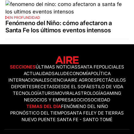
EN PROFUNDIDAD
Fenómeno del Niño: cómo afectaron a
Santa Fe los últimos eventos intensos
SECCIONES
ÚLTIMAS NOTICIAS
SANTA FE
POLICIALES
ACTUALIDAD
SALUD
ECONOMÍA
POLÍTICA
INTERNACIONALES
CIENCIA
AIRE AGRO
ESPECTÁCULOS
DEPORTES
RECETAS
DESDE EL SOFÁ
ESTILO DE VIDA
TECNOLOGÍA
TURISMO
VIRAL
ASTROLOGÍA
GAMING
NEGOCIOS Y EMPRESAS
OCIO
SOCIEDAD
TEMAS DEL DÍA
FENÓMENO DEL NIÑO
PRONÓSTICO DEL TIEMPO
SANTA FE
LEY DE TIERRAS
NUEVO PUENTE SANTA FE - SANTO TOMÉ