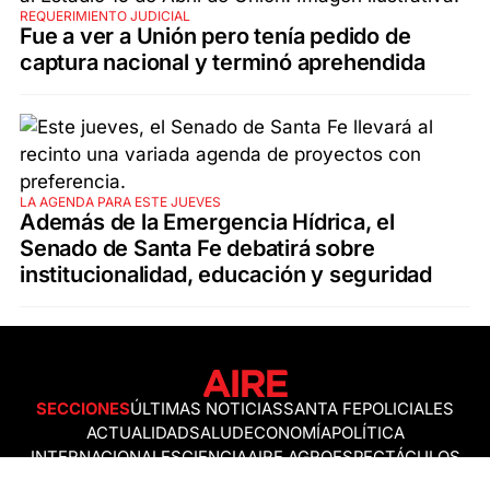
REQUERIMIENTO JUDICIAL
Fue a ver a Unión pero tenía pedido de
captura nacional y terminó aprehendida
LA AGENDA PARA ESTE JUEVES
Además de la Emergencia Hídrica, el
Senado de Santa Fe debatirá sobre
institucionalidad, educación y seguridad
SECCIONES
ÚLTIMAS NOTICIAS
SANTA FE
POLICIALES
ACTUALIDAD
SALUD
ECONOMÍA
POLÍTICA
INTERNACIONALES
CIENCIA
AIRE AGRO
ESPECTÁCULOS
DEPORTES
RECETAS
DESDE EL SOFÁ
ESTILO DE VIDA